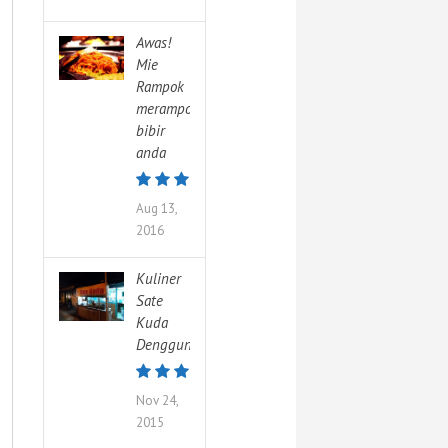
Awas!
Mie
Rampok
merampok
bibir
anda
Aug 13,
2016
Kuliner
Sate
Kuda
Denggung
Nov 24,
2015