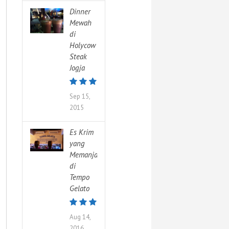
Dinner
Mewah
di
Holycow
Steak
Jogja
Sep 15,
2015
Es Krim
yang
Memanjakan
di
Tempo
Gelato
Aug 14,
2016