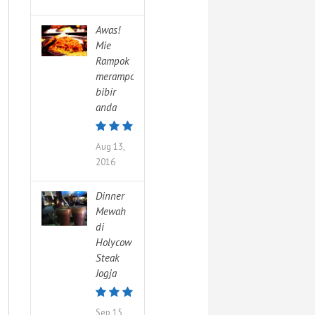
Awas!
Mie
Rampok
merampok
bibir
anda
Aug 13,
2016
Dinner
Mewah
di
Holycow
Steak
Jogja
Sep 15,