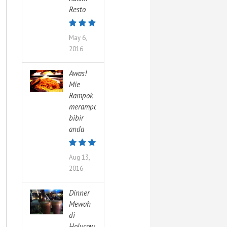
Resto
May 6,
2016
Awas!
Mie
Rampok
merampok
bibir
anda
Aug 13,
2016
Dinner
Mewah
di
Holycow