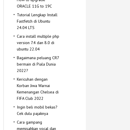
ORACLE 11G to 19C
Tutorial Lengkap Install
Fastfetch di Ubuntu
24.04 LTS
Cara install multiple php
version 7.4 dan 8.0 di
ubuntu 22.04
Bagaimana peluang CR7
bermain di Piala Dunia
2022?
Kericuhan dengan
Korban Jiwa Warnai
Kemenangan Chelsea di
FIFA Club 2022
Ingin beli mobil bekas?
Cek dulu pajaknya
Cara gampang
memisahkan vocal dan