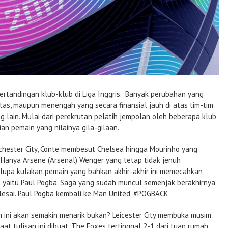
 pertandingan klub-klub di Liga Inggris. Banyak perubahan yang
atas, maupun menengah yang secara finansial jauh di atas tim-tim
 lain. Mulai dari perekrutan pelatih jempolan oleh beberapa klub
an pemain yang nilainya gila-gilaan.
chester City, Conte membesut Chelsea hingga Mourinho yang
Hanya Arsene (Arsenal) Wenger yang tetap tidak jenuh
upa kulakan pemain yang bahkan akhir-akhir ini memecahkan
ia yaitu Paul Pogba. Saga yang sudah muncul semenjak berakhirnya
elesai. Paul Pogba kembali ke Man United. #POGBACK
m ini akan semakin menarik bukan? Leicester City membuka musim
aat tulisan ini dibuat, The Foxes tertinggal 2-1 dari tuan rumah