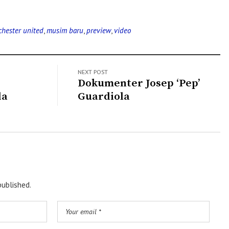
hester united
,
musim baru
,
preview
,
video
NEXT POST
Dokumenter Josep ‘Pep’
da
Guardiola
published.