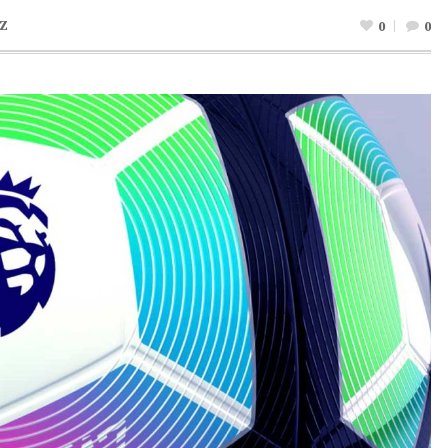
Z
0
0