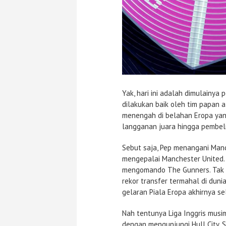
Yak, hari ini adalah dimulainya
dilakukan baik oleh tim papan 
menengah di belahan Eropa yang
langganan juara hingga pembeli
Sebut saja, Pep menangani Man
mengepalai Manchester United. 
mengomando The Gunners. Tak l
rekor transfer termahal di dun
gelaran Piala Eropa akhirnya s
Nah tentunya Liga Inggris musi
dengan mengunjungi Hull City. S