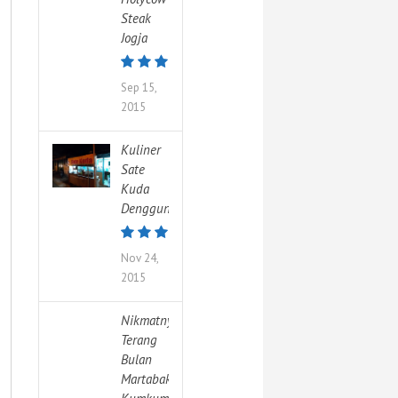
Steak
Jogja
Sep 15,
2015
Kuliner
Sate
Kuda
Denggung
Nov 24,
2015
Nikmatnya
Terang
Bulan
Martabak