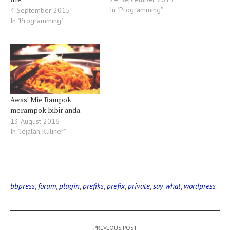
In "Programming"
4 September 2015
In "Programming"
Awas! Mie Rampok
merampok bibir anda
13 August 2016
In "Jejalan Kuliner"
bbpress
,
forum
,
plugin
,
prefiks
,
prefix
,
private
,
say what
,
wordpress
PREVIOUS POST