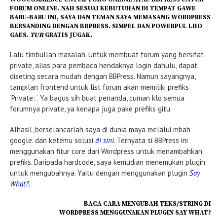
FORUM ONLINE. NAH SESUAI KEBUTUHAN DI TEMPAT GAWE
BARU-BARU INI, SAYA DAN TEMAN SAYA MEMASANG WORDPRESS
BERSANDING DENGAN BBPRESS. SIMPEL DAN POWERPUL LHO
GAES.
TUR
GRATIS JUGAK.
Lalu timbullah masalah. Untuk membuat forum yang bersifat
private, alias para pembaca hendaknya login dahulu, dapat
diseting secara mudah dengan BBPress. Namun sayangnya,
tampilan frontend untuk list forum akan memiliki prefiks
‘Private: ‘. Ya bagus sih buat penanda, cuman klo semua
forumnya private, ya kenapa juga pake prefiks gitu.
Alhasil, berselancarlah saya di dunia maya melalui mbah
google. dan ketemu solusi
di sini
. Ternyata si BBPress ini
menggunakan fitur core dari Wordpress untuk menambahkan
prefiks. Daripada hardcode, saya kemudian menemukan plugin
untuk mengubahnya. Yaitu dengan menggunakan plugin
Say
What?
.
BACA
CARA MENGUBAH TEKS/STRING DI
WORDPRESS MENGGUNAKAN PLUGIN SAY WHAT?