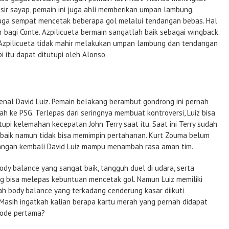
yisir sayap, pemain ini juga ahli memberikan umpan lambung.
juga sempat mencetak beberapa gol melalui tendangan bebas. Hal
r bagi Conte. Azpilicueta bermain sangatlah baik sebagai wingback.
Azpilicueta tidak mahir melakukan umpan lambung dan tendangan
pi itu dapat ditutupi oleh Alonso.
nal David Luiz. Pemain belakang berambut gondrong ini pernah
 ke PSG. Terlepas dari seringnya membuat kontroversi, Luiz bisa
pi kelemahan kecepatan John Terry saat itu. Saat ini Terry sudah
 baik namun tidak bisa memimpin pertahanan. Kurt Zouma belum
angan kembali David Luiz mampu menambah rasa aman tim.
body balance yang sangat baik, tangguh duel di udara, serta
g bisa melepas kebuntuan mencetak gol. Namun Luiz memiliki
h body balance yang terkadang cenderung kasar diikuti
Masih ingatkah kalian berapa kartu merah yang pernah didapat
iode pertama?