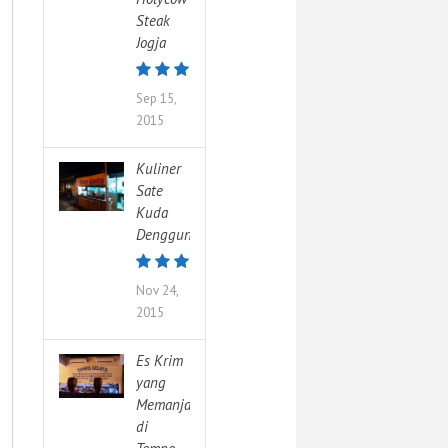
Steak
Jogja
Sep 15,
2015
Kuliner
Sate
Kuda
Denggung
Nov 24,
2015
Es Krim
yang
Memanjakan
di