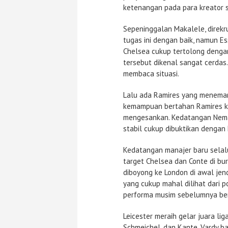
ketenangan pada para kreator s
Sepeninggalan Makalele, direkr
tugas ini dengan baik, namun Es
Chelsea cukup tertolong dengan
tersebut dikenal sangat cerdas
membaca situasi.
Lalu ada Ramires yang meneman
kemampuan bertahan Ramires ku
mengesankan. Kedatangan Neman
stabil cukup dibuktikan dengan 
Kedatangan manajer baru selalu
target Chelsea dan Conte di bu
diboyong ke London di awal jen
yang cukup mahal dilihat dari p
performa musim sebelumnya bers
Leicester meraih gelar juara lig
Schmeichel, dan Kante. Vardy 