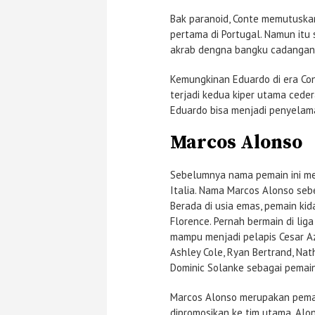
Bak paranoid, Conte memutuskan
pertama di Portugal. Namun itu 
akrab dengna bangku cadangan
Kemungkinan Eduardo di era Con
terjadi kedua kiper utama ceder
Eduardo bisa menjadi penyelam
Marcos Alonso
Sebelumnya nama pemain ini me
Italia. Nama Marcos Alonso seb
Berada di usia emas, pemain kida
Florence. Pernah bermain di lig
mampu menjadi pelapis Cesar Azp
Ashley Cole, Ryan Bertrand, Nat
Dominic Solanke sebagai pemain 
Marcos Alonso merupakan pema
dipromosikan ke tim utama, Alo