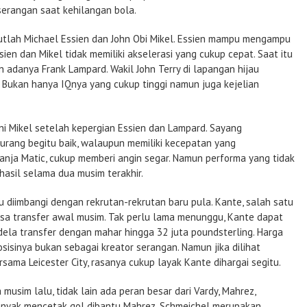
erangan saat kehilangan bola.
utlah Michael Essien dan John Obi Mikel. Essien mampu mengampu
sien dan Mikel tidak memiliki akselerasi yang cukup cepat. Saat itu
 adanya Frank Lampard. Wakil John Terry di lapangan hijau
. Bukan hanya IQnya yang cukup tinggi namun juga kejelian
i Mikel setelah kepergian Essien dan Lampard. Sayang
rang begitu baik, walaupun memiliki kecepatan yang
ja Matic, cukup memberi angin segar. Namun performa yang tidak
hasil selama dua musim terakhir.
 diimbangi dengan rekrutan-rekrutan baru pula. Kante, salah satu
rsa transfer awal musim. Tak perlu lama menunggu, Kante dapat
dela transfer dengan mahar hingga 32 juta poundsterling. Harga
osisinya bukan sebagai kreator serangan. Namun jika dilihat
ama Leicester City, rasanya cukup layak Kante dihargai segitu.
a musim lalu, tidak lain ada peran besar dari Vardy, Mahrez,
banyak mencetak gol dibantu Mahrez. Schmeichel merupakan