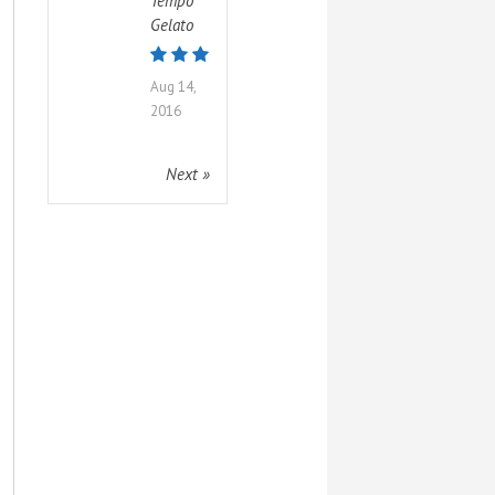
Tempo
Gelato
Aug 14,
2016
Next »