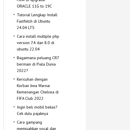
ORACLE 11G to 19C
Tutorial Lengkap Install
Fastfetch di Ubuntu
24.04 LTS
Cara install multiple php
version 7.4 dan 8.0 di
ubuntu 22.04
Bagaimana peluang CR7
bermain di Piala Dunia
2022?
Kericuhan dengan
Korban Jiwa Warnai
Kemenangan Chelsea di
FIFA Club 2022
Ingin beli mobil bekas?
Cek dulu pajaknya
Cara gampang
memisahkan vocal dan