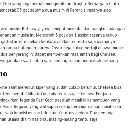
lle, klub yang juga pernah mengorbitkan Drogba. Berharga 33 juta
mencetak 33 gol selama dua musim di Perancis, rasanya siap
i awal musim. Batshuayi yang sempat memulai dari bangku cadangan
enangan musim ini. Mencetak 3 gol dan 1 assist rasanya cukup
njadi starter di pekan berikutnya. Namun tentu saja usahanya
an tanpa halangan, karena Costa juga cukup bertaji di awal musim
n dua penyerang ini dapat memberikan rasa aman bagi Chelsea.
enggantikan saat salah satu sedang tumpul mencetak peluang.
ho
Conte saat merekrut kiper yang sudah cukup berumur. Chelsea bisa
er fenomenal. Thibaut Courtois tentu saja istimewa. Penjaga
ngkirkan legenda Petr Cech pastilah memiliki kemampuan yang
ada Asmir Begovic yang walaupun cukup berumur namun masih bisa
ut saja kondisi musim lalu saat Courtois cedera. Dua penjaga
han utama di tim nasional masing-masing tentu saja