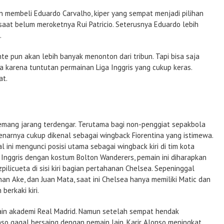
 membeli Eduardo Carvalho, kiper yang sempat menjadi pilihan
saat belum meroketnya Rui Patricio. Seterusnya Eduardo lebih
.
te pun akan lebih banyak menonton dari tribun. Tapi bisa saja
a karena tuntutan permainan Liga Inggris yang cukup keras.
at.
mang jarang terdengar. Terutama bagi non-penggiat sepakbola
enarnya cukup dikenal sebagai wingback Fiorentina yang istimewa.
l ini mengunci posisi utama sebagai wingback kiri di tim kota
a Inggris dengan kostum Bolton Wanderers, pemain ini diharapkan
ilicueta di sisi kiri bagian pertahanan Chelsea. Sepeninggal
han Ake, dan Juan Mata, saat ini Chelsea hanya memiliki Matic dan
berkaki kiri.
in akademi Real Madrid. Namun setelah sempat hendak
nso gagal bersaing dengan pemain lain. Karir Alonso meningkat