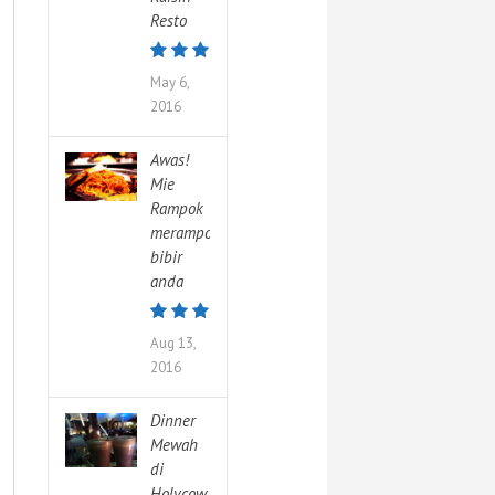
Resto
May 6,
2016
Awas!
Mie
Rampok
merampok
bibir
anda
Aug 13,
2016
Dinner
Mewah
di
Holycow