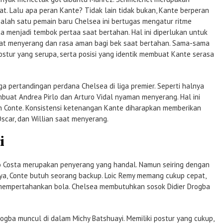
at. Lalu apa peran Kante? Tidak lain tidak bukan, Kante berperan
Salah satu pemain baru Chelsea ini bertugas mengatur ritme
a menjadi tembok pertaa saat bertahan. Hal ini diperlukan untuk
aat menyerang dan rasa aman bagi bek saat bertahan. Sama-sama
 postur yang serupa, serta posisi yang identik membuat Kante serasa
iga pertandingan perdana Chelsea di liga premier. Seperti halnya
mbuat Andrea Pirlo dan Arturo Vidal nyaman menyerang. Hal ini
an Conte. Konsistensi ketenangan Kante diharapkan memberikan
scar, dan Willian saat menyerang.
i
o Costa merupakan penyerang yang handal. Namun seiring dengan
ya, Conte butuh seorang backup. Loic Remy memang cukup cepat,
mempertahankan bola. Chelsea membutuhkan sosok Didier Drogba
rogba muncul di dalam Michy Batshuayi. Memiliki postur yang cukup,