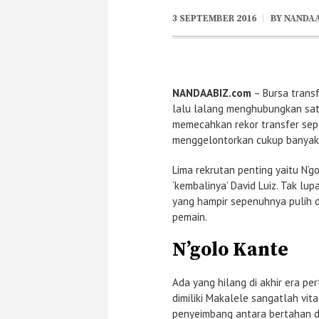
3 SEPTEMBER 2016
BY
NANDA
NANDAABIZ.com
– Bursa transf
lalu lalang menghubungkan satu
memecahkan rekor transfer sepe
menggelontorkan cukup banyak 
Lima rekrutan penting yaitu N’g
‘kembalinya’ David Luiz. Tak lu
yang hampir sepenuhnya pulih da
pemain.
N’golo Kante
Ada yang hilang di akhir era pe
dimiliki Makalele sangatlah vi
penyeimbang antara bertahan 