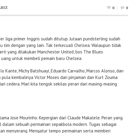
ABIZ
0
0
er liga primer Inggris sudah ditutup. Jutaan pundsterling sudah
 tim dengan yang lain. Tak terkecuali Chelsea.
Walaupun tidak
rti yang dilakukan Manchester United, bos The Blues
uang untuk membeli pemain baru Chelsea.
olo Kante, Michy Batshuayi, Eduardo Carvalho, Marcos Alonso, dan
pa pula kembalinya Victor Moses dari pinjaman dan Kurt Zouma
ri cedera. Mari kita tengok sekilas peran dari masing-masing
rtama Jose Mourinho. Kepergian dari Claude Makalele. Peran yang
tal dalam sebuah permainan sepakbola modern. Tugas sebagai
dan menyerang. Mengatur tempo permainan serta memberi